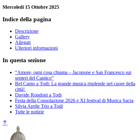
Mercoledi 15 Ottobre 2025
Indice della pagina
Descrizione
Gallery
Allegati
Ulteriori informazioni
In questa sezione
“Amore, ogni cosa chiama – Jacopone e San Francesco sui
senteri del Cantico”
Bel Canto a Todi: La grande musica risplende nel cuore della
città!
Davide Rondoni a Todi
Festa della Consolazione 2026 e XI festival di Musica Sacra
Silvia Aprile Trio a Todi
Tutte le notizie