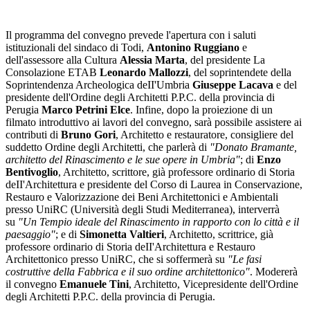
Il programma del convegno prevede l'apertura con i saluti
istituzionali del sindaco di Todi,
Antonino Ruggiano
e
dell'assessore alla Cultura
Alessia Marta
, del presidente La
Consolazione ETAB
Leonardo Mallozzi
, del soprintendete della
Soprintendenza Archeologica deII'Umbria
Giuseppe Lacava
e del
presidente dell'Ordine degli Architetti P.P.C. della provincia di
Perugia
Marco Petrini Elce
. Infine, dopo la proiezione di un
filmato introduttivo ai lavori del convegno, sarà possibile assistere ai
contributi di
Bruno Gori
, Architetto e restauratore, consigliere del
suddetto Ordine degli Architetti, che parlerà di
"Donato Bramante,
architetto del Rinascimento e le sue opere in Umbria"
; di
Enzo
Bentivoglio
, Architetto, scrittore, già professore ordinario di Storia
deII'Architettura e presidente del Corso di Laurea in Conservazione,
Restauro e Valorizzazione dei Beni Architettonici e Ambientali
presso UniRC (Università degli Studi Mediterranea), interverrà
su
"Un Tempio ideale del Rinascimento in rapporto con lo città e il
paesaggio"
; e di
Simonetta Valtieri
, Architetto, scrittrice, già
professore ordinario di Storia deII'Architettura e Restauro
Architettonico presso UniRC, che si soffermerà su
"Le fasi
costruttive della Fabbrica e il suo ordine architettonico"
. Modererà
il convegno
Emanuele Tini
, Architetto, Vicepresidente dell'Ordine
degli Architetti P.P.C. della provincia di Perugia.