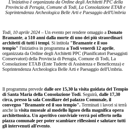
L'iniziativa è organizzata da Ordine degli Architetti PPC della
Provincia di Perugia, Comune di Todi, La Consolazione ETAB e
Soprintendenza Archeologica Belle Arti e Paesaggio dell'Umbria
Todi, 10 aprile 2024
– Un evento per rendere omaggio a
Donato
Bramante
,
a 510 anni dalla morte di uno dei più straordinari
architetti di tutti i tempi
. Si intitola
"Bramante e il suo
tempio"
l'iniziativa in programma
a Todi venerdì 12 aprile
,
organizzata da Ordine degli Architetti PPC (Pianificatori Paesaggisti
Conservatori) della Provincia di Perugia, Comune di Todi, La
Consolazione ETAB (Ente Tuderte di Assistenza e Beneficenza) e
Soprintendenza Archeologica Belle Arti e Paesaggio dell'Umbria.
Il programma prevede
dalle ore 15,30 la visita guidata del Tempio
di Santa Maria della Consolazione Todi
. Seguirà,
dalle 17,30
circa, presso la sala Consiliare del palazzo Comunale, il
convegno "Bramante ed il suo tempio".
Terminati i lavori si terrà
anche la
visita museale al modello ligneo della magnifica opera
architettonica. Un aperitivo conviviale verrà poi offerto nella
piazza comunale per poter scambiare riflessioni e salutare tutti
gli intervenuti all'evento
.