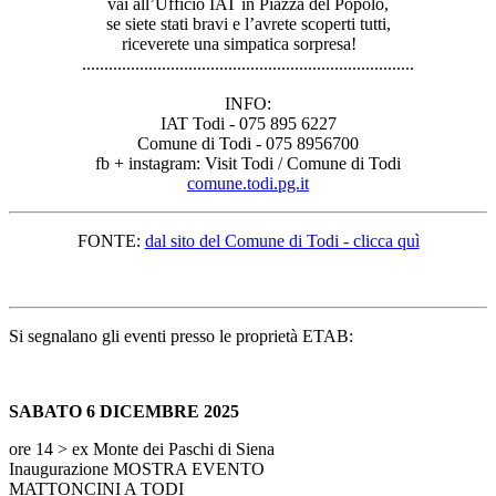
vai all’Ufficio IAT in Piazza del Popolo,
se siete stati bravi e l’avrete scoperti tutti,
riceverete una simpatica sorpresa!
..............................
..............................
...............
INFO:
IAT Todi - 075 895 6227
Comune di Todi - 075 8956700
fb + instagram: Visit Todi / Comune di Todi
comune.todi.pg.it
FONTE:
dal sito del Comune di Todi - clicca quì
Si segnalano gli eventi presso le proprietà ETAB:
SABATO 6 DICEMBRE 2025
ore 14 > ex Monte dei Paschi di Siena
Inaugurazione MOSTRA EVENTO
MATTONCINI A TODI