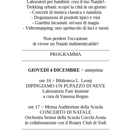
Laboratori per bambini: crea il tuo Natale!-
Trekking urbani: scopri la città in un giorno
- Concerti di musica classica e natalizia
- Degustazioni di prodotti tipici e vini
- Giardini incantati: un'oasi di magia
- Videomapping: uno spettacolo di luci e suoni
Non perdere l'occasione
di vivere un Natale indimenticabile!
..............................
..............................
...............
PROGRAMMA
..............................
..............................
...............
GIOVEDÌ 4 DICEMBRE
> anteprima
ore 16 > Biblioteca L. Leonj
DIPINGIAMO UN PUPAZZO DI NEVE
Laboratorio Fare Insieme
a cura di Vanessa Regno
ore 17 > Mensa Auditorium della Scuola
CONCERTO DI NATALE
Orchestra Senior della Scuola Cocchi Aosta
in collaborazione con il Rotary Club di Todi
..............................
..............................
...............