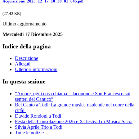
Acquisizione_2025_12_17_10_38_01_045.pdf
(27.42 KB)
Ultimo aggiornamento
Mercoledi 17 Dicembre 2025
Indice della pagina
Descrizione
Allegati
Ulteriori informazioni
In questa sezione
“Amore, ogni cosa chiama – Jacopone e San Francesco sui
senteri del Cantico”
Bel Canto a Todi: La grande musica risplende nel cuore della
città!
Davide Rondoni a Todi
Festa della Consolazione 2026 e XI festival di Musica Sacra
Silvia Aprile Trio a Todi
Tutte le notizie