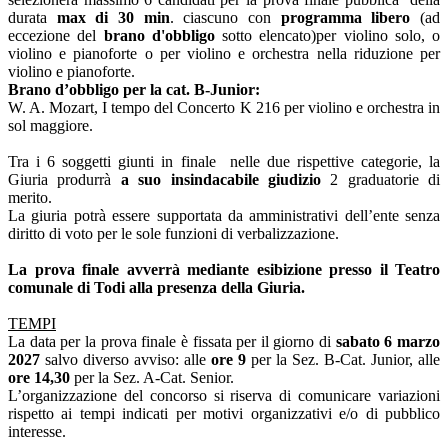
durata
max di 30 min
. ciascuno con
programma libero
(ad
eccezione del
brano d'obbligo
sotto elencato)per violino solo, o
violino e pianoforte o per violino e orchestra nella riduzione per
violino e pianoforte.
Brano d’obbligo per la cat. B-Junior:
W. A. Mozart, I tempo del Concerto K 216 per violino e orchestra in
sol maggiore.
Tra i 6 soggetti giunti in finale nelle due rispettive categorie, la
Giuria produrrà
a suo insindacabile giudizio
2 graduatorie di
merito.
La giuria potrà essere supportata da amministrativi dell’ente senza
diritto di voto per le sole funzioni di verbalizzazione.
La prova finale avverrà mediante esibizione presso il Teatro
comunale di Todi alla presenza della Giuria.
TEMPI
La data per la prova finale è fissata per il giorno di
sabato 6 marzo
2027
salvo diverso avviso: alle
ore 9
per la Sez. B-Cat. Junior, alle
ore 14,30
per la Sez. A-Cat. Senior.
L’organizzazione del concorso si riserva di comunicare variazioni
rispetto ai tempi indicati per motivi organizzativi e/o di pubblico
interesse.