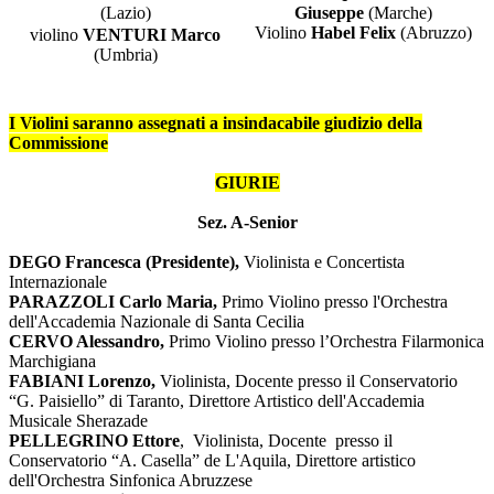
(Lazio)
Giuseppe
(Marche)
Violino
Habel Felix
(Abruzzo)
violino
VENTURI Marco
(Umbria)
I Violini saranno assegnati a insindacabile giudizio della
Commissione
GIURIE
Sez. A-Senior
DEGO Francesca (Presidente),
Violinista e Concertista
Internazionale
PARAZZOLI Carlo Maria,
Primo Violino presso l'Orchestra
dell'Accademia
Nazionale di Santa Cecilia
CERVO Alessandro,
Primo Violino presso l’Orchestra Filarmonica
Marchigiana
FABIANI Lorenzo,
Violinista, Docente presso il Conservatorio
“G. Paisiello” di Taranto, Direttore Artistico dell'Accademia
Musicale Sherazade
PELLEGRINO Ettore
, Violinista, Docente presso il
Conservatorio “A. Casella” de L'Aquila, Direttore artistico
dell'Orchestra Sinfonica Abruzzese