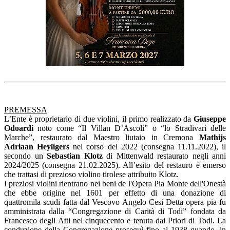
PREMESSA
L’Ente è proprietario di due violini, il primo realizzato da
Giuseppe
Odoardi
noto come “Il Villan D’Ascoli” o “lo Stradivari delle
Marche”, restaurato dal Maestro liutaio in Cremona
Mathijs
Adriaan Heyligers
nel corso del 2022 (consegna 11.11.2022), il
secondo un
Sebastian Klotz
di Mittenwald restaurato negli anni
2024/2025 (consegna 21.02.2025). All’esito del restauro è emerso
che trattasi di prezioso violino tirolese attribuito Klotz.
I preziosi violini rientrano nei beni de l'Opera Pia Monte dell'Onestà
che ebbe origine nel 1601 per effetto di una donazione di
quattromila scudi fatta dal Vescovo Angelo Cesi Detta opera pia fu
amministrata dalla “Congregazione di Carità di Todi” fondata da
Francesco degli Atti nel cinquecento e tenuta dai Priori di Todi. La
conduzione della Congregazione proseguì fino al 1938 quando, in