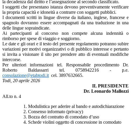
la decadenza dal diritto e l’assegnazione al secondo classificato.
I soggetti che presentano istanza devono preventivamente verificare
la propria capacità e idoneità a contrarre con soggetti pubblici.
I documenti scritti in lingue diverse da italiano, inglese, francese e
spagnolo dovranno essere accompagnati da una traduzione in una
delle lingue sopraindicate.
Ai partecipanti al concorso non compete alcuna indennità o
rimborso per spese di viaggio e soggiorno.
Le date e gli orari e il testo del presente regolamento potranno subire
variazioni per motivi organizzativi o di pubblico interesse e pertanto
si invita a visionare il sito per prendere atto di eventuali modifiche
intercorse.
Per ulteriori informazioni tel. Responsabile procedimento Dr.
Roberto Baldassarri tel. 0758942216 - p.e.
consolazione@etabtodi.it
cel. 3897632665.
Todi, 20 aprile 2026
IL PRESIDENTE
Dr. Leonardo Mallozzi
All.to n. 4
Modulistica per aderire al bando e autodichiarazione
Consenso informato (privacy)
Bozza del contratto di comodato d’uso
Schede violini oggetto di concessione in comodato