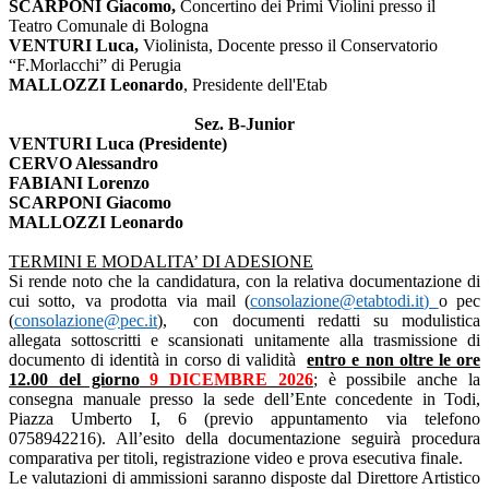
SCARPONI Giacomo,
Concertino dei Primi Violini presso il
Teatro Comunale di Bologna
VENTURI Luca,
Violinista, Docente presso il Conservatorio
“F.Morlacchi” di Perugia
MALLOZZI Leonardo
, Presidente dell'Etab
Sez. B-Junior
VENTURI Luca (Presidente)
CERVO Alessandro
FABIANI Lorenzo
SCARPONI Giacomo
MALLOZZI Leonardo
TERMINI E MODALITA’ DI ADESIONE
Si rende noto che la candidatura, con la relativa documentazione di
cui sotto, va prodotta via
mail (
consolazione@etabtodi.it
)
o pec
(
consolazione@pec.it
),
con documenti redatti su modulistica
allegata sottoscritti e scansionati unitamente alla trasmissione di
documento di identità in corso di validità
entro e non oltre le ore
12.00 del giorno
9 DICEMBRE 2026
; è possibile anche la
consegna manuale presso la sede dell’Ente concedente in Todi,
Piazza Umberto I, 6 (previo appuntamento via telefono
0758942216). All’esito della documentazione seguirà procedura
comparativa per titoli, registrazione video e prova esecutiva finale.
Le valutazioni di ammissioni saranno disposte dal Direttore Artistico