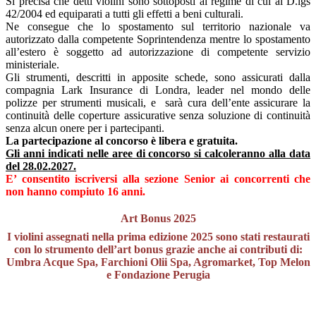
Si precisa che detti violini sono sottoposti al regime di cui al D.lgs
42/2004 ed equiparati a tutti gli effetti a beni culturali.
Ne consegue che lo spostamento sul territorio nazionale va
autorizzato dalla competente Soprintendenza mentre lo spostamento
all’estero è soggetto ad autorizzazione di competente servizio
ministeriale.
Gli strumenti, descritti in apposite schede, sono assicurati dalla
compagnia Lark Insurance di Londra, leader nel mondo delle
polizze per strumenti musicali, e sarà cura dell’ente assicurare la
continuità delle coperture assicurative senza soluzione di continuità
senza alcun onere per i partecipanti.
La partecipazione al concorso è libera e gratuita.
Gli anni indicati nelle aree di concorso si calcoleranno alla data
del 28.02.2027.
E’ consentito iscriversi alla sezione Senior ai concorrenti che
non hanno compiuto 16 anni.
Art Bonus 2025
I violini assegnati nella prima edizione 2025 sono stati restaurati
con lo strumento dell’art bonus grazie anche ai contributi di:
Umbra Acque Spa, Farchioni Olii Spa, Agromarket, Top Melon
e Fondazione Perugia