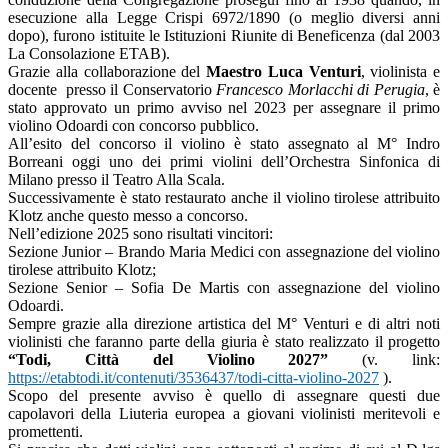
esecuzione alla Legge Crispi 6972/1890 (o meglio diversi anni
dopo), furono istituite le Istituzioni Riunite di Beneficenza (dal 2003
La Consolazione ETAB).
Grazie alla collaborazione del
Maestro Luca Venturi
, violinista e
docente presso il Conservatorio
Francesco Morlacchi di Perugia
, è
stato approvato un primo avviso nel 2023 per assegnare il primo
violino Odoardi con concorso pubblico.
All’esito del concorso il violino è stato assegnato al M° Indro
Borreani oggi uno dei primi violini dell’Orchestra Sinfonica di
Milano presso il Teatro Alla Scala.
Successivamente è stato restaurato anche il violino tirolese attribuito
Klotz anche questo messo a concorso.
Nell’edizione 2025 sono risultati vincitori:
Sezione Junior – Brando Maria Medici con assegnazione del violino
tirolese attribuito Klotz;
Sezione Senior – Sofia De Martis con assegnazione del violino
Odoardi.
Sempre grazie alla direzione artistica del M° Venturi e di altri noti
violinisti che faranno parte della giuria è stato realizzato il progetto
“Todi, Città del Violino 2027”
(v. link:
https://etabtodi.it/contenuti/3536437/todi-citta-violino-2027
).
Scopo del presente avviso è quello di assegnare questi due
capolavori della Liuteria europea a giovani violinisti meritevoli e
promettenti.