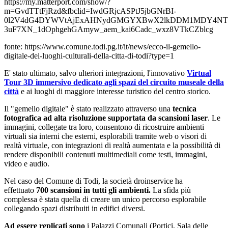
https://my.matterport.com/show/?
m=GvdTTtFjRzd&fbclid=IwdGRjcASPtJ5jbGNrBI-
0l2V4dG4DYWVtAjExAHNydGMGYXBwX2lkDDM1MDY4NTUzMT
3uF7XN_1dOphgehGAmyw_aem_kai6Cadc_wxz8VTkCZblcg
fonte: https://www.comune.todi.pg.it/it/news/ecco-il-gemello-
digitale-dei-luoghi-culturali-della-citta-di-todi?type=1
E' stato ultimato, salvo ulteriori integrazioni, l'innovativo
Virtual
Tour 3D immersivo dedicato agli spazi del circuito museale della
città
e ai luoghi di maggiore interesse turistico del centro storico.
Il "gemello digitale" è stato realizzato attraverso una
tecnica
fotografica ad alta risoluzione supportata da scansioni laser
. Le
immagini, collegate tra loro, consentono di ricostruire ambienti
virtuali sia interni che esterni, esplorabili tramite web o visori di
realtà virtuale, con integrazioni di realtà aumentata e la possibilità di
rendere disponibili contenuti multimediali come testi, immagini,
video e audio.
Nel caso del Comune di Todi, la società droinservice ha
effettuato
700 scansioni in tutti gli ambienti.
La sfida più
complessa è stata quella di creare un unico percorso esplorabile
collegando spazi distribuiti in edifici diversi.
Ad essere replicati sono
i Palazzi Comunali (Portici, Sala delle