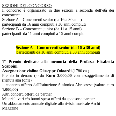
SEZIONI DEL CONCORSO
Il concorso è organizzato in due sezioni a seconda dell’età dei
concorrenti:
Sezione A – Concorrenti senior (da 16 a 30 anni)
partecipanti da 16 anni compiuti a 30 anni compiuti
Sezione B – Concorrenti junior (da 11 a 15 anni)
partecipanti da 11 anni compiuti a 15 anni compiuti
Sezione A – Concorrenti senior (da 16 a 30 anni)
partecipanti da 16 anni compiuti a 30 anni compiuti
1° Premio
dedicato alla memoria della Prof.ssa Elisabetta
Scappini
Assegnazione violino Giuseppe Odoardi
(1780 ca.
)
Premio in denaro (lordo
Euro 3.000,00
con assoggettamento di
ritenuta alla fonte)
1 concerto offerto dall'Istituzione Sinfonica Abruzzese (valore euro
1.000,00
)
Altri concerti offerti da partner
Materiali vari e/o buoni spesa offerti da sponsor e partner
Un abbonamento annuale digitale alla rivista musicale Archi
Magazine