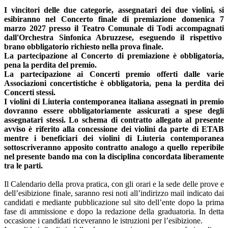
I vincitori delle due categorie, assegnatari dei due violini, si
esibiranno nel Concerto finale di premiazione domenica 7
marzo 2027 presso il Teatro Comunale di Todi accompagnati
dall'Orchestra Sinfonica Abruzzese, eseguendo il rispettivo
brano obbligatorio richiesto nella prova finale.
La partecipazione al Concerto di premiazione è obbligatoria,
pena la perdita del premio.
La partecipazione ai Concerti premio offerti dalle varie
Associazioni concertistiche è obbligatoria, pena la perdita dei
Concerti stessi.
I violini di Liuteria contemporanea italiana assegnati in premio
dovranno essere obbligatoriamente assicurati a spese degli
assegnatari stessi. Lo schema di contratto allegato al presente
avviso è riferito alla concessione dei violini da parte di ETAB
mentre i beneficiari dei violini di Liuteria contemporanea
sottoscriveranno apposito contratto analogo a quello reperibile
nel presente bando ma con la disciplina concordata liberamente
tra le parti.
Il Calendario della prova pratica, con gli orari e la sede delle prove e
dell’esibizione finale, saranno resi noti all’indirizzo mail indicato dai
candidati e mediante pubblicazione sul sito dell’ente dopo la prima
fase di ammissione e dopo la redazione della graduatoria. In detta
occasione i candidati riceveranno le istruzioni per l’esibizione.