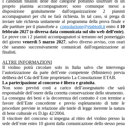
I candidati finalisti delle due categorie potranno usufruire di un
proprio pianista accompagnatore; sono comunque messi a
disposizione gratuitamente dall'organizzazione 2 pianisti
accompagnatori per chi ne farà richiesta. In tal caso, si prega di
inviare tale richiesta unitamente al programma della prova finale e
alle partiture per il pianoforte a
consolazione@etabtodi.it
entro il
10
febbraio 2027 (o diversa data comunicata sul sito web dell’ente)
.
Le prove con i 2 pianisti accompagnatori si terranno nel pomeriggio
del giorno
venerdì 5 marzo 2027
, salvo diverso avviso, con orari
che saranno successivamente comunicati dall'organizzazione ai
finalisti.
ALTRE INFORMAZIONI
Il violino potrà circolare solo in Italia salvo che intervenga
l’autorizzazione da parte dell’ente competente (Ministero) previa
delibera del Cda dell’Ente proprietario La Consolazione ETAB.
La partecipazione al concorso è libera e gratuita
.
Non sono previsti costi a carico dell’assegnatario che sarà
responsabile dell’onere della corretta conservazione dello strumento.
La consegna dei beni e la decorrenza del contratto è con termine a
favore dell’Ente concedente e previo espletamento di tutte le
procedure previste in relazione alle tutele di legge inerente la natura
di bene culturale ex D.lgs 42/2004.
Il vincitore del concorso si impegna al ritiro del violino presso la
sede dell’ente entro 10 giorni dalla comunicazione dello stesso pena