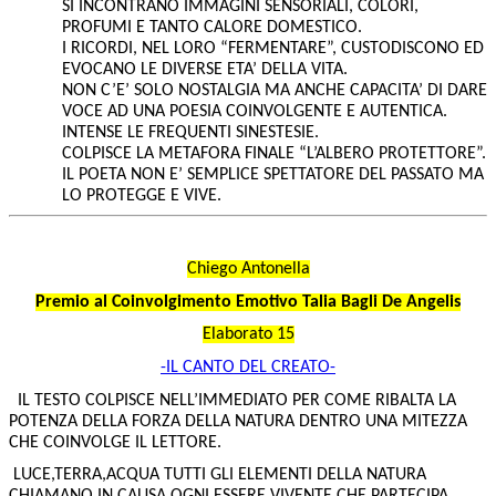
SI INCONTRANO IMMAGINI SENSORIALI, COLORI,
PROFUMI E TANTO CALORE DOMESTICO.
I RICORDI, NEL LORO “FERMENTARE”, CUSTODISCONO ED
EVOCANO LE DIVERSE ETA’ DELLA VITA.
NON C’E’ SOLO NOSTALGIA MA ANCHE CAPACITA’ DI DARE
VOCE AD UNA POESIA COINVOLGENTE E AUTENTICA.
INTENSE LE FREQUENTI SINESTESIE.
COLPISCE LA METAFORA FINALE “L’ALBERO PROTETTORE”.
IL POETA NON E’ SEMPLICE SPETTATORE DEL PASSATO MA
LO PROTEGGE E VIVE.
Chiego Antonella
Premio al Coinvolgimento Emotivo Talia Bagli De Angelis
Elaborato 15
-IL CANTO DEL CREATO-
IL TESTO COLPISCE NELL’IMMEDIATO PER COME RIBALTA LA
POTENZA DELLA FORZA DELLA NATURA DENTRO UNA MITEZZA
CHE COINVOLGE IL LETTORE.
LUCE,TERRA,ACQUA TUTTI GLI ELEMENTI DELLA NATURA