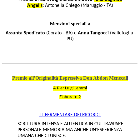
Angelis
:
Antonella Chiego (Maruggio - TA)
Menzioni speciali a
Assunta Spedicato
(Corato - BA) e
Anna Tangocci
(Vallefoglia -
PU)
Premio all’Originalità Espressiva Don Abdon Menecali
A Pier Luigi Lemmi
Elaborato 2
-IL FERMENTARE DEI RICORDI-
SCRITTURA INTENSA E AUTENTICA IN CUI TRASPARE
PERSONALE MEMORIA MA ANCHE UN’ESPERIENZA
UMANA CHE CI UNISCE.