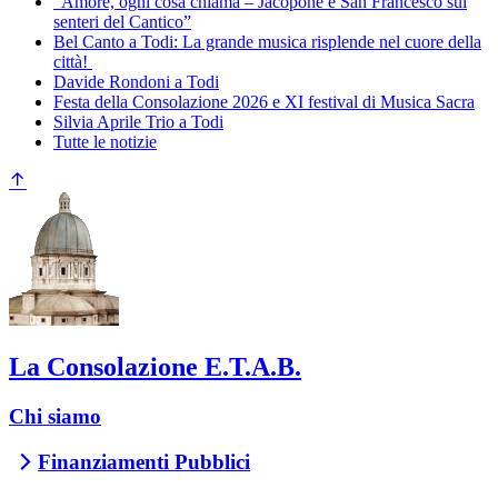
“Amore, ogni cosa chiama – Jacopone e San Francesco sui
senteri del Cantico”
Bel Canto a Todi: La grande musica risplende nel cuore della
città!
Davide Rondoni a Todi
Festa della Consolazione 2026 e XI festival di Musica Sacra
Silvia Aprile Trio a Todi
Tutte le notizie
La Consolazione E.T.A.B.
Chi siamo
Finanziamenti Pubblici