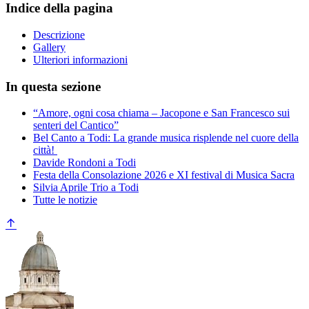
Indice della pagina
Descrizione
Gallery
Ulteriori informazioni
In questa sezione
“Amore, ogni cosa chiama – Jacopone e San Francesco sui
senteri del Cantico”
Bel Canto a Todi: La grande musica risplende nel cuore della
città!
Davide Rondoni a Todi
Festa della Consolazione 2026 e XI festival di Musica Sacra
Silvia Aprile Trio a Todi
Tutte le notizie