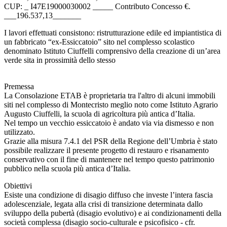
CUP: _ I47E19000030002 _____ Contributo Concesso €.
___196.537,13_______
I lavori effettuati consistono: ristrutturazione edile ed impiantistica di
un fabbricato “ex-Essiccatoio” sito nel complesso scolastico
denominato Istituto Ciuffelli comprensivo della creazione di un’area
verde sita in prossimità dello stesso
Premessa
La Consolazione ETAB è proprietaria tra l'altro di alcuni immobili
siti nel complesso di Montecristo meglio noto come Istituto Agrario
Augusto Ciuffelli, la scuola di agricoltura più antica d’Italia.
Nel tempo un vecchio essiccatoio è andato via via dismesso e non
utilizzato.
Grazie alla misura 7.4.1 del PSR della Regione dell’Umbria è stato
possibile realizzare il presente progetto di restauro e risanamento
conservativo con il fine di mantenere nel tempo questo patrimonio
pubblico nella scuola più antica d’Italia.
Obiettivi
Esiste una condizione di disagio diffuso che investe l’intera fascia
adolescenziale, legata alla crisi di transizione determinata dallo
sviluppo della pubertà (disagio evolutivo) e ai condizionamenti della
società complessa (disagio socio-culturale e psicofisico - cfr.