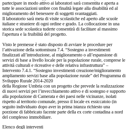
partecipare in modo attivo ai laboratori sarà consentita e aperta a
tutte le associazioni umbre con finalità legate alla disabilità ed al
miglioramento del benessere di soggetti svantaggiati.
Il laboratorio sarà meta di visite scolastiche ed aperto alle scuole
italiane e straniere di ogni ordine e grado. La collocazione in una
storica sede scolastica tuderte consentirà di facilitare al massimo
l'apertura e la fruibilità del progetto.
Visto le premesse è stato disposto di avviare le procedure per
l’attivazione della sottomisura 7.4. “Sostegno a investimenti
finalizzati all’introduzione, al miglioramento o all’espansione di
servizi di base a livello locale per la popolazione rurale, comprese le
attività culturali e ricreative e delle relativa infrastruttura” –
Intervento 7.4.1. “Sostegno investimenti creazione/miglioramento
ampliamento servizi base alla popolazione rurale” del Programma di
Sviluppo Rurale 2014-2020
della Regione Umbria con un progetto che prevede la realizzazione
di nuovi servizi per l’invecchiamento attivo e di sostegno e supporto
alla popolazione di Camerata e dei paesi nelle vicinanze, isolati
rispetto al territorio comunale, presso il locale ex essiccatoio (in
seguito individuato dopo aver in prima istanza richiesto una
porzione di fabbricato facente parte della ex corte contadina a nord
del complesso immobiliare.
Elenco degli interventi