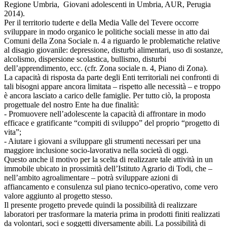
Regione Umbria, Giovani adolescenti in Umbria, AUR, Perugia
2014).
Per il territorio tuderte e della Media Valle del Tevere occorre
sviluppare in modo organico le politiche sociali messe in atto dai
Comuni della Zona Sociale n. 4 a riguardo le problematiche relative
al disagio giovanile: depressione, disturbi alimentari, uso di sostanze,
alcolismo, dispersione scolastica, bullismo, disturbi
dell’apprendimento, ecc. (cfr. Zona sociale n. 4, Piano di Zona).
La capacità di risposta da parte degli Enti territoriali nei confronti di
tali bisogni appare ancora limitata – rispetto alle necessità – e troppo
è ancora lasciato a carico delle famiglie. Per tutto ciò, la proposta
progettuale del nostro Ente ha due finalità:
- Promuovere nell’adolescente la capacità di affrontare in modo
efficace e gratificante “compiti di sviluppo” del proprio “progetto di
vita”;
- Aiutare i giovani a sviluppare gli strumenti necessari per una
maggiore inclusione socio-lavorativa nella società di oggi.
Questo anche il motivo per la scelta di realizzare tale attività in un
immobile ubicato in prossimità dell’Istituto Agrario di Todi, che –
nell’ambito agroalimentare – potrà sviluppare azioni di
affiancamento e consulenza sul piano tecnico-operativo, come vero
valore aggiunto al progetto stesso.
Il presente progetto prevede quindi la possibilità di realizzare
laboratori per trasformare la materia prima in prodotti finiti realizzati
da volontari, soci e soggetti diversamente abili. La possibilità di