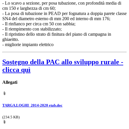
- Lo scavo a sezione, per posa tubazione, con profondità media di
cm 150 e larghezza di cm 60;
- La posa di tubazione in PEAD per fognatura a doppia parete classe
SN4 del diametro esterno di mm 200 ed interno di mm 176;
- Il rinfianco per circa cm 50 con sabbia;
- Il riempimento con stabilizzato;
- Il ripristino dello strato di finitura del piano di campagna in
ghiaeitto.
- migliorie impianto elettrico
Sostegno della PAC allo sviluppo rurale -
clicca quì
Allegati
TARGA.LOGHI_2014-2020 etab.doc
(234.5 KB)