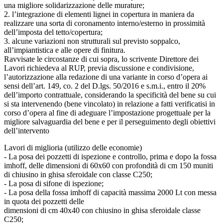
una migliore solidarizzazione delle murature;
2. l’integrazione di elementi lignei in copertura in maniera da
realizzare una sorta di coronamento interno/esterno in prossimità
dell’imposta del tetto/copertura;
3. alcune variazioni non strutturali sul previsto soppalco,
all’impiantistica e alle opere di finitura.
Ravvisate le circostanze di cui sopra, lo scrivente Direttore dei
Lavori richiedeva al RUP, previa discussione e condivisione,
l’autorizzazione alla redazione di una variante in corso d’opera ai
sensi dell’art. 149, co. 2 del D.lgs. 50/2016 e s.m.i., entro il 20%
dell’importo contrattuale, considerando la specificità del bene su cui
si sta intervenendo (bene vincolato) in relazione a fatti verificatisi in
corso d’opera al fine di adeguare l’impostazione progettuale per la
migliore salvaguardia del bene e per il perseguimento degli obiettivi
dell’intervento
Lavori di miglioria (utilizzo delle economie)
- La posa dei pozzetti di ispezione e controllo, prima e dopo la fossa
imhoff, delle dimensioni di 60x60 con profondità di cm 150 muniti
di chiusino in ghisa sferoidale con classe C250;
- La posa di sifone di ispezione;
- La posa della fossa imhoff di capacità massima 2000 Lt con messa
in quota dei pozzetti delle
dimensioni di cm 40x40 con chiusino in ghisa sferoidale classe
C250;