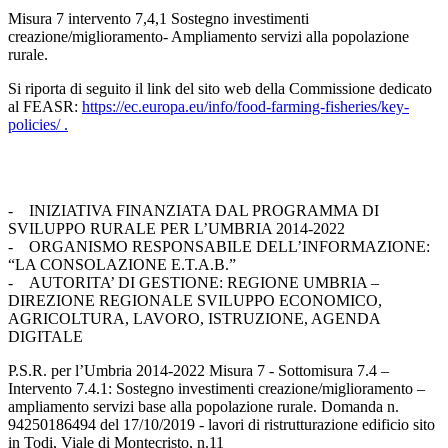
Misura 7 intervento 7,4,1 Sostegno investimenti
creazione/miglioramento- Ampliamento servizi alla popolazione
rurale.
Si riporta di seguito il link del sito web della Commissione dedicato
al FEASR:
https://ec.europa.eu/info/food-farming-fisheries/key-
policies/ .
- INIZIATIVA FINANZIATA DAL PROGRAMMA DI
SVILUPPO RURALE PER L’UMBRIA 2014-2022
- ORGANISMO RESPONSABILE DELL’INFORMAZIONE:
“LA CONSOLAZIONE E.T.A.B.”
- AUTORITA’ DI GESTIONE: REGIONE UMBRIA –
DIREZIONE REGIONALE SVILUPPO ECONOMICO,
AGRICOLTURA, LAVORO, ISTRUZIONE, AGENDA
DIGITALE
P.S.R. per l’Umbria 2014-2022 Misura 7 - Sottomisura 7.4 –
Intervento 7.4.1: Sostegno investimenti creazione/miglioramento –
ampliamento servizi base alla popolazione rurale. Domanda n.
94250186494 del 17/10/2019 - lavori di ristrutturazione edificio sito
in Todi, Viale di Montecristo, n.11