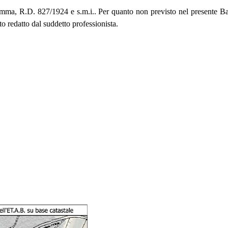
2° comma, R.D. 827/1924 e s.m.i.. Per quanto non previsto nel presente 
o redatto dal suddetto professionista.