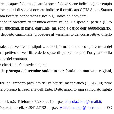
re la capacità di impegnare la società dove viene indicato (ad esempio
 se trattasi di società occorre indicare il certificato CCIAA o lo Statuto
ida l’offerta per persona fisica o giuridica da nominare.
nche in presenza di un'unica offerta valida. Le spese di perizia (Euro
 anticipati, in parte, dall’Ente, ma sono a carico dell’aggiudicatario.
 deposito cauzionale, procedere al versamento del corrispettivo offerto
nale, intervenire alla stipulazione del formale atto di compravendita del
rispettivo di vendita e delle spese di perizia nonché l’originale della
one del contratto.
che risulterà in sede di gara.
a la proroga del termine suddetto per fondate e motivate ragioni
,
 10% dell'importo presunto del valore del macchiatico ( € 617,00) nelle
fero presso la Tesoreria dell’Ente. Detto importo sarà svincolato subito
berto I, n.6, Telefono 075/8942216 – p.e.
consolazione@email.it
.
0744460202 – cell. 3284122192 – p.e.
walter.mattioli@libero.it
– PEC