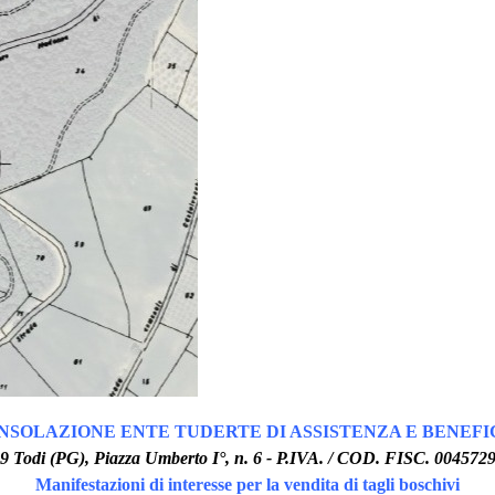
NSOLAZIONE ENTE TUDERTE DI ASSISTENZA E BENEF
59
Todi (PG), Piazza Umberto I°, n. 6 - P.IVA. / COD. FISC. 004572
Manifestazioni di interesse per la vendita di tagli boschivi