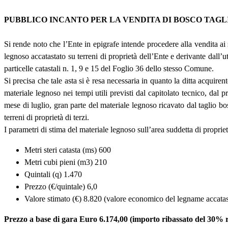
PUBBLICO INCANTO PER LA VENDITA DI BOSCO TAGLIAT
Si rende noto che l’Ente in epigrafe intende procedere alla vendita ai
legnoso accatastato su terreni di proprietà dell’Ente e derivante dall’u
particelle catastali n. 1, 9 e 15 del Foglio 36 dello stesso Comune.
Si precisa che tale asta si è resa necessaria in quanto la ditta acquir
materiale legnoso nei tempi utili previsti dal capitolato tecnico, dal p
mese di luglio, gran parte del materiale legnoso ricavato dal taglio bo
terreni di proprietà di terzi.
I parametri di stima del materiale legnoso sull’area suddetta di propriet
Metri steri catasta (ms) 600
Metri cubi pieni (m3) 210
Quintali (q) 1.470
Prezzo (€/quintale) 6,0
Valore stimato (€) 8.820 (valore economico del legname accatasta
Prezzo a base di gara Euro 6.174,00 (importo ribassato del 30% ris