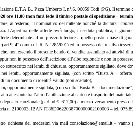
lazione E.T.A.B., P.zza Umberto I, n°.6, 06059 Todi (PG). Il termine di
020
ore 11,00 (non farà fede il timbro postale di spedizione – termi
e, all’esterno, il nominativo del mittente nonché la dicitura “
contie
zo. L’apertura delle offerte avrà luogo, in seduta pubblica, il giorn
erte determinate ad un prezzo inferiore a quello posto a base di gara. P
e) art.9, 4° comma L.R. N°.28/2001) ed in possesso del relativo tesseri
, non essendo il presente bando di vendita assimilato ad attività di uti
ppur non in possesso dell’iscrizione all’albo regionale e non in possesso
co sottoscritto nei lembi di chiusura, opportunamente sigillato, dove dovr
ta nei lembi, opportunamente sigillata, (con scritto “Busta A – offer
 di un documento di identità valido (non scaduto);
lembi, opportunamente sigillata, (con scritto “Busta B – documentazione”
atto attestante tra l’altro l’abilitazione al carico e trasporto del mater
uto deposito cauzionale (pari ad €. 617,00) a mezzo versamento presso i
soreria n. 2100003, IBAN IT86D0622038700000002100003 – tel. 075.8
etro richiesta dei medesimi via mail consolazione@email.it – vanno pre