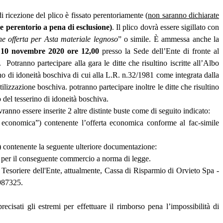
 ricezione del plico è fissato perentoriamente (
non saranno dichiarate
ne perentorio a pena di esclusione)
. Il plico dovrà essere sigillato con
ne offerta per Asta materiale legnoso
” o simile. È ammessa anche la
o
10 novembre 2020
ore 12,00
presso la Sede dell’Ente di fronte al
otranno partecipare alla gara le ditte che risultino iscritte all’Albo
no di idoneità boschiva di cui alla L.R. n.32/1981 come integrata dalla
lizzazione boschiva. potranno partecipare inoltre le ditte che risultino
 del tesserino di idoneità boschiva.
anno essere inserite 2 altre distinte buste come di seguito indicato:
ta economica”) contenente l’offerta economica conforme al fac-simile
) contenente la seguente ulteriore documentazione:
iale per il conseguente commercio a norma di legge.
l Tesoriere dell'Ente, attualmente, Cassa di Risparmio di Orvieto Spa -
987325.
cisati gli estremi per effettuare il rimborso pena l’impossibilità di