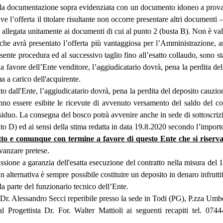
re la documentazione sopra evidenziata con un documento idoneo a prova
ve l’offerta il titolare risultante non occorre presentare altri documenti –
 va allegata unitamente ai documenti di cui al punto 2 (busta B). Non è val
a che avrà presentato l’offerta più vantaggiosa per l’Amministrazione, a
te procedura ed al successivo taglio fino all’esatto collaudo, sono stati
a favore dell’Ente venditore, l’aggiudicatario dovrà, pena la perdita del
ma a carico dell'acquirente.
to dall'Ente, l’aggiudicatario dovrà, pena la perdita del deposito cauzio
nno essere esibite le ricevute di avvenuto versamento del saldo del cor
siduo. La consegna del bosco potrà avvenire anche in sede di sottoscrizi
o D) ed ai sensi della stima redatta in data 19.8.2020 secondo l’importo 
atto e comunque con termine a favore di questo Ente che si riserv
vanzare pretese.
ssione a garanzia dell'esatta esecuzione del contratto nella misura del
n alternativa è sempre possibile costituire un deposito in denaro infrutti
da parte del funzionario tecnico dell’Ente.
e Dr. Alessandro Secci reperibile presso la sede in Todi (PG), P.zza Um
 al Progettista Dr. For. Walter Mattioli ai seguenti recapiti tel. 