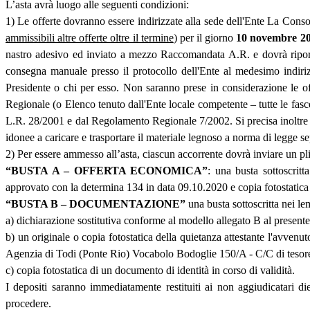
L’asta avrà luogo alle seguenti condizioni:
1) Le offerte dovranno essere indirizzate alla sede dell'Ente La Conso
ammissibili altre offerte oltre il termine
) per il giorno
10 novembre 2
nastro adesivo ed inviato a mezzo Raccomandata A.R. e dovrà riportar
consegna manuale presso il protocollo dell'Ente al medesimo indiriz
Presidente o chi per esso. Non saranno prese in considerazione le off
Regionale (o Elenco tenuto dall'Ente locale competente – tutte le fasc
L.R. 28/2001 e dal Regolamento Regionale 7/2002. Si precisa inoltre che
idonee a caricare e trasportare il materiale legnoso a norma di legge se
2) Per essere ammesso all’asta, ciascun accorrente dovrà inviare un pli
“BUSTA A – OFFERTA ECONOMICA”
: una busta sottoscrit
approvato con la determina 134 in data 09.10.2020 e copia fotostatica
“BUSTA B – DOCUMENTAZIONE”
una busta sottoscritta nei 
a) dichiarazione sostitutiva conforme al modello allegato B al presente 
b) un originale o copia fotostatica della quietanza attestante l'avven
Agenzia di Todi (Ponte Rio) Vocabolo Bodoglie 150/A - C/C di te
c)
copia fotostatica di un documento di identità in corso di validità.
I depositi saranno immediatamente restituiti ai non aggiudicatari di
procedere.