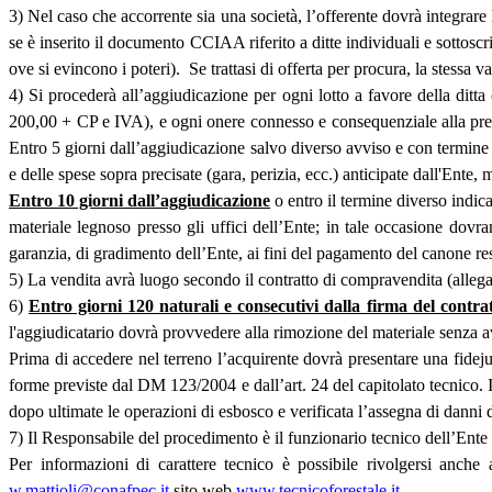
3) Nel caso che accorrente sia una società, l’offerente dovrà integra
se è inserito il documento CCIAA riferito a ditte individuali e sottoscri
ove si evincono i poteri). Se trattasi di offerta per procura, la stessa
4) Si procederà all’aggiudicazione per ogni lotto a favore della ditt
200,00 + CP e IVA), e ogni onere connesso e consequenziale alla presen
Entro 5 giorni dall’aggiudicazione salvo diverso avviso e con termine 
e delle spese sopra precisate (gara, perizia, ecc.) anticipate dall'Ente, 
Entro 10 giorni dall’aggiudicazione
o entro il termine diverso indica
materiale legnoso presso gli uffici dell’Ente; in tale occasione dovra
garanzia, di gradimento dell’Ente, ai fini del pagamento del canone re
5) La vendita avrà luogo secondo il contratto di compravendita (allegat
6)
Entro giorni 120 naturali e consecutivi dalla firma del contr
l'aggiudicatario dovrà provvedere alla rimozione del materiale senza a
Prima di accedere nel terreno l’acquirente dovrà presentare una fideju
forme previste dal DM 123/2004 e dall’art. 24 del capitolato tecnico. I
dopo ultimate le operazioni di esbosco e verificata l’assegna di danni 
7) Il Responsabile del procedimento è il funzionario tecnico dell’Ent
Per informazioni di carattere tecnico è possibile rivolgersi anche
w.mattioli@conafpec.it
sito web
www.tecnicoforestale.it
.