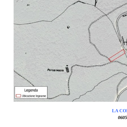
LA CO
060