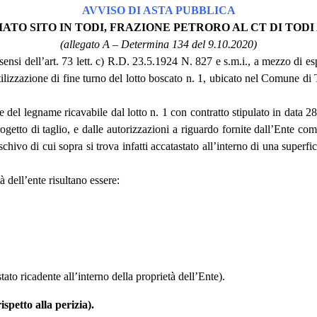
AVVISO DI ASTA PUBBLICA
O SITO IN TODI, FRAZIONE PETRORO AL CT DI TODI AL 
(allegato A – Determina 134 del 9.10.2020)
 sensi dell’art. 73 lett. c) R.D. 23.5.1924 N. 827 e s.m.i., a mezzo di e
tilizzazione di fine turno del lotto boscato n. 1, ubicato nel Comune di 
ente del legname ricavabile dal lotto n. 1 con contratto stipulato in dat
rogetto di taglio, e dalle autorizzazioni a riguardo fornite dall’Ente co
schivo di cui sopra si trova infatti accatastato all’interno di una superf
à dell’ente risultano essere:
to ricadente all’interno della proprietà dell’Ente).
petto alla perizia).