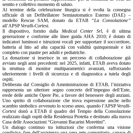
sentito e collettivo momento di saluto.
Al termine della celebrazione liturgica si è svolta la consegna
ufficiale di un Defibrillatore Semiautomatico Esterno (DAE) –
modello Rescue SAM, donato da ETAB
“La Consolazione”
all’APSP
Veralli-Cortesi
.
Il dispositivo, fornito dalla
Medical Center Srl
, è di ultima
generazione e conforme alle linee guida AHA 2010; è dotato di
indicatori luminosi e istruzioni vocali per supportare il soccorritore,
batteria al litio ad alta capacità con validità quinquennale e kit
completo con piastre per adulti e pediatriche.
La donazione si inserisce in un percorso di collaborazione già
avviato negli anni precedenti: nel 2025, infatti, ETAB aveva dotato
la struttura di monitor multiparametrici avanzati, rafforzando
ulteriormente i livelli di sicurezza e di diagnostica a tutela degli
ospiti.
Deliberata dal Consiglio di Amministrazione di ETAB, l’iniziativa
rappresenta un ulteriore segno concreto dell’impegno dell’Ente,
erede delle antiche Opere Pie, a favore del benessere degli anziani.
Uno spirito di collaborazione che trova espressione anche nello
scambio simbolico avvenuto lo scorso anno, quando l’APSP
Veralli-
Cortesi
donò a ETAB il quadro del Tempio della Consolazione
realizzato dagli ospiti della Residenza Protetta e destinato alla nuova
Casa delle Associazioni “Giovanni Bacarini Morettini”.
Un dialogo continuo tra istituzioni che conferma una visione
condivisa: fare dell’assistenza una vera rete comunitaria, capace di