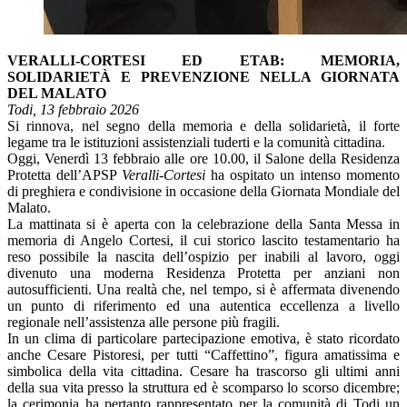
VERALLI-CORTESI ED ETAB: MEMORIA,
SOLIDARIETÀ E PREVENZIONE NELLA GIORNATA
DEL MALATO
Todi, 13 febbraio 2026
Si rinnova, nel segno della memoria e della solidarietà, il forte
legame tra le istituzioni assistenziali tuderti e la comunità cittadina.
Oggi, Venerdì 13 febbraio alle ore 10.00, il Salone della Residenza
Protetta dell’APSP
Veralli-Cortesi
ha ospitato un intenso momento
di preghiera e condivisione in occasione della Giornata Mondiale del
Malato.
La mattinata si è aperta con la celebrazione della Santa Messa in
memoria di Angelo Cortesi, il cui storico lascito testamentario ha
reso possibile la nascita dell’ospizio per inabili al lavoro, oggi
divenuto una moderna Residenza Protetta per anziani non
autosufficienti. Una realtà che, nel tempo, si è affermata divenendo
un punto di riferimento ed una autentica eccellenza a livello
regionale nell’assistenza alle persone più fragili.
In un clima di particolare partecipazione emotiva, è stato ricordato
anche Cesare Pistoresi, per tutti “Caffettino”, figura amatissima e
simbolica della vita cittadina. Cesare ha trascorso gli ultimi anni
della sua vita presso la struttura ed è scomparso lo scorso dicembre;
la cerimonia ha pertanto rappresentato per la comunità di Todi un