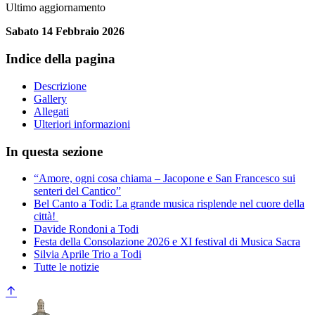
Ultimo aggiornamento
Sabato 14 Febbraio 2026
Indice della pagina
Descrizione
Gallery
Allegati
Ulteriori informazioni
In questa sezione
“Amore, ogni cosa chiama – Jacopone e San Francesco sui
senteri del Cantico”
Bel Canto a Todi: La grande musica risplende nel cuore della
città!
Davide Rondoni a Todi
Festa della Consolazione 2026 e XI festival di Musica Sacra
Silvia Aprile Trio a Todi
Tutte le notizie