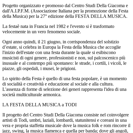
Progetto organizzato e promosso dal Centro Studi Della Giacoma e
dall'A.I.P.F.M. (Associazione Italiana per la promozione della Festa
della Musica) per la 27° edizione della FESTA DELLA MUSICA.
La festaè nata in Francia nel 1982 e l'evento si è trasformato
velocemente in un vero fenomeno sociale.
Ogni anno quindi, il 21 giugno, in corrispondenza del solstizio
d’estate, si celebra in Europa la Festa della Musica che accoglie
l'inizio dell'estate con una festa durante la quale si esibiscono
musicisti di ogni genere, professionisti e non, sul palcoscenico più
inusuale e al contempo più spontaneo: le strade, i cortili, i vicoli, le
piazze, gli ospedali, i musei, le prigioni.
Lo spirito della Festa è quello di una festa popolare, è un momento
di socialità e creatività e educazione al sociale e alla cultura.
L'assenza di forme di selezione dei generi rappresenta l'idea di una
società multiculturale armonica.
LA FESTA DELLA MUSICA a TODI
Il progetto del Centro Studi Della Giacoma consiste nel coinvolgere
artisti di Todi, umbri, laziali, lombardi, statunitensi e coreani in una
vera e propria staffetta musicale dove la musica folk e rom rincorre il
jazz, swing, la musica flamenca e quella per banda; dove gli angoli,