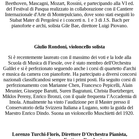
Beethoven, Mascagni, Mozart, Rossini, e partecipando alla VI ed.
del Festival di Pasqua realizzato in collaborazione con il Cantiere
Internazionale d'Arte di Montepulciano, dove sono stati eseguiti lo
Stabat Mater di Pergolesi e i concerti n. 1 e 3 di J.S. Bach per
pianoforte e archi, solista Gile Bae, direttore Luigi Piovano.
Giulio Rondoni, violoncello solista
Si è recentemente laureato con il massimo dei voti e la lode alla
Scuola di Musica di Fiesole, ove è stato membro dell'Orchestra
Galilei e si è perfezionato seguendo anche i corsi di quartetto d'archi
e musica da camera con pianoforte. Ha partecipato a diversi concorsi
nazionali classificandosi sempre tra i primi posti. Ha seguito corsi di
perfezionamento con Marianne Chen, Francesco Pepicelli, Alain
Meunier, Giuseppe Barutti, Suren Bagratuni, Christa Buetzberger,
Miklos Pereny, Enrico Bronzi, con il quale frequenta l’Accademia di
Imola. Attualmente ha vinto l’audizione per il Master presso il
Conservatorio della Svizzera Italiana a Lugano, sotto la guida del
Maestro Enrico Dindo. Suona un violoncello Muschietti del 1920.
Lorenzo Turchi-Floris, Direttore D'Orchestra Pianista,