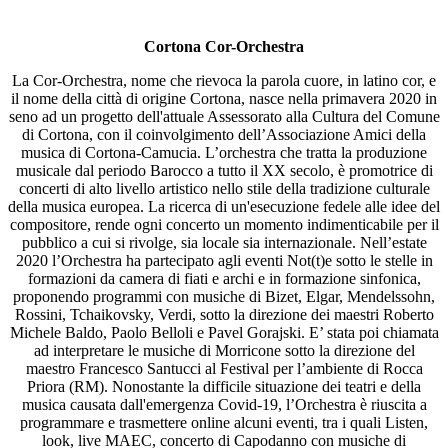
Cortona Cor-Orchestra
La Cor-Orchestra, nome che rievoca la parola cuore, in latino cor, e
il nome della città di origine Cortona, nasce nella primavera 2020 in
seno ad un progetto dell'attuale Assessorato alla Cultura del Comune
di Cortona, con il coinvolgimento dell’Associazione Amici della
musica di Cortona-Camucia. L’orchestra che tratta la produzione
musicale dal periodo Barocco a tutto il XX secolo, è promotrice di
concerti di alto livello artistico nello stile della tradizione culturale
della musica europea. La ricerca di un'esecuzione fedele alle idee del
compositore, rende ogni concerto un momento indimenticabile per il
pubblico a cui si rivolge, sia locale sia internazionale. Nell’estate
2020 l’Orchestra ha partecipato agli eventi Not(t)e sotto le stelle in
formazioni da camera di fiati e archi e in formazione sinfonica,
proponendo programmi con musiche di Bizet, Elgar, Mendelssohn,
Rossini, Tchaikovsky, Verdi, sotto la direzione dei maestri Roberto
Michele Baldo, Paolo Belloli e Pavel Gorajski. E’ stata poi chiamata
ad interpretare le musiche di Morricone sotto la direzione del
maestro Francesco Santucci al Festival per l’ambiente di Rocca
Priora (RM). Nonostante la difficile situazione dei teatri e della
musica causata dall'emergenza Covid-19, l’Orchestra è riuscita a
programmare e trasmettere online alcuni eventi, tra i quali Listen,
look, live MAEC, concerto di Capodanno con musiche di