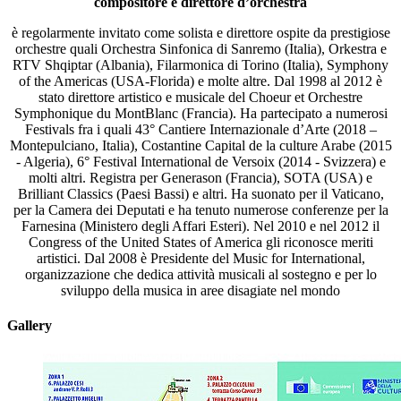
compositore e direttore d’orchestra
è regolarmente invitato come solista e direttore ospite da prestigiose
orchestre quali Orchestra Sinfonica di Sanremo (Italia), Orkestra e
RTV Shqiptar (Albania), Filarmonica di Torino (Italia), Symphony
of the Americas (USA-Florida) e molte altre. Dal 1998 al 2012 è
stato direttore artistico e musicale del Choeur et Orchestre
Symphonique du MontBlanc (Francia). Ha partecipato a numerosi
Festivals fra i quali 43° Cantiere Internazionale d’Arte (2018 –
Montepulciano, Italia), Costantine Capital de la culture Arabe (2015
- Algeria), 6° Festival International de Versoix (2014 - Svizzera) e
molti altri. Registra per Generason (Francia), SOTA (USA) e
Brilliant Classics (Paesi Bassi) e altri. Ha suonato per il Vaticano,
per la Camera dei Deputati e ha tenuto numerose conferenze per la
Farnesina (Ministero degli Affari Esteri). Nel 2010 e nel 2012 il
Congress of the United States of America gli riconosce meriti
artistici. Dal 2008 è Presidente del Music for International,
organizzazione che dedica attività musicali al sostegno e per lo
sviluppo della musica in aree disagiate nel mondo
Gallery