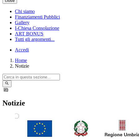
close
Chi siamo
Finanziamenti Pubblici
Gallery
I-Chiesa Consolazione
ART BONUS
Tutti gli argomenti...
Accedi
Home
Notizie
Notizie