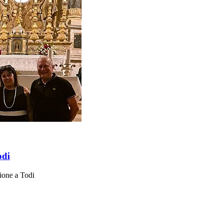
odi
zione a Todi