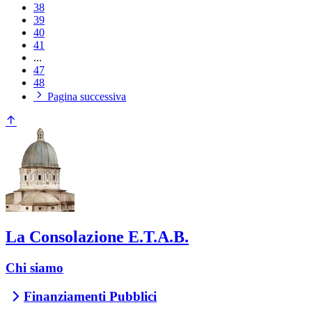
38
39
40
41
...
47
48
Pagina successiva
La Consolazione E.T.A.B.
Chi siamo
Finanziamenti Pubblici