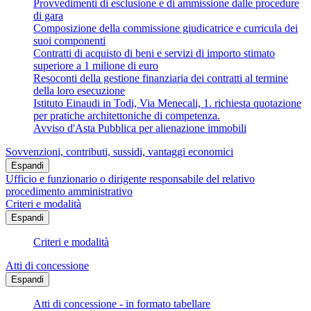
Provvedimenti di esclusione e di ammissione dalle procedure
di gara
Composizione della commissione giudicatrice e curricula dei
suoi componenti
Contratti di acquisto di beni e servizi di importo stimato
superiore a 1 milione di euro
Resoconti della gestione finanziaria dei contratti al termine
della loro esecuzione
Istituto Einaudi in Todi, Via Menecali, 1. richiesta quotazione
per pratiche architettoniche di competenza.
Avviso d'Asta Pubblica per alienazione immobili
Sovvenzioni, contributi, sussidi, vantaggi economici
Espandi
Ufficio e funzionario o dirigente responsabile del relativo
procedimento amministrativo
Criteri e modalità
Espandi
Criteri e modalità
Atti di concessione
Espandi
Atti di concessione - in formato tabellare