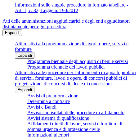
Informazioni sulle singole procedure in formato tabellare -
Art. 1, c. 32, Legge n. 190/2012
Atti delle amministrazioni aggiudicatrici e degli enti aggiudicatori
distintamente per ogni procedura
Espandi
Atti relativi alla programmazione di lavori, opere, servizi e
forniture
Espandi
Programma biennale degli acquisiti di beni e servizi
Programma triennale dei lavori pubblici
Atti relativi alle procedure per l'affidamento di appalti pubblici
di servizi, forniture, lavori e opere, di concorsi pubblici di
progettazione, di concorsi di idee e di concessioni
Espandi
Avvisi di preinformazione
Determina a contrarre
Avvisi e Bandi
Avviso sui risultati delle procedure di affidamento
Avvisi sistema di qualificazione
Affidamenti diretti di lavori, servizi e forniture di
somma urgenza e di protezione civile
Informazioni ulteriori