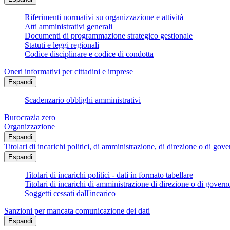
Riferimenti normativi su organizzazione e attività
Atti amministrativi generali
Documenti di programmazione strategico gestionale
Statuti e leggi regionali
Codice disciplinare e codice di condotta
Oneri informativi per cittadini e imprese
Espandi
Scadenzario obblighi amministrativi
Burocrazia zero
Organizzazione
Espandi
Titolari di incarichi politici, di amministrazione, di direzione o di gov
Espandi
Titolari di incarichi politici - dati in formato tabellare
Titolari di incarichi di amministrazione di direzione o di govern
Soggetti cessati dall'incarico
Sanzioni per mancata comunicazione dei dati
Espandi