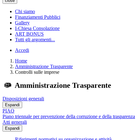
close
Chi siamo
Finanziamenti Pubblici
Gallery
I-Chiesa Consolazione
ART BONUS
Tutti gli argomenti...
Accedi
Home
Amministrazione Trasparente
Controlli sulle imprese
Amministrazione Trasparente
Disposizioni generali
Espandi
PIAO
Piano triennale per prevenzione della corruzione e della trasparenza
Atti generali
Espandi
Riferimenti normativi su organizzazione e attività