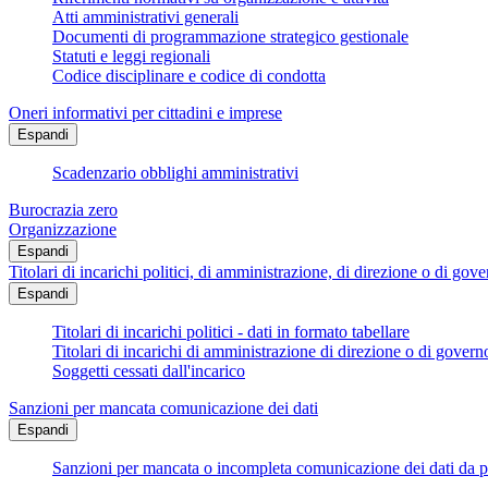
Atti amministrativi generali
Documenti di programmazione strategico gestionale
Statuti e leggi regionali
Codice disciplinare e codice di condotta
Oneri informativi per cittadini e imprese
Espandi
Scadenzario obblighi amministrativi
Burocrazia zero
Organizzazione
Espandi
Titolari di incarichi politici, di amministrazione, di direzione o di gov
Espandi
Titolari di incarichi politici - dati in formato tabellare
Titolari di incarichi di amministrazione di direzione o di govern
Soggetti cessati dall'incarico
Sanzioni per mancata comunicazione dei dati
Espandi
Sanzioni per mancata o incompleta comunicazione dei dati da parte