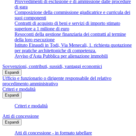
Provvedimenti di esclusione e di ammissione dalle procedure
di gara
Composizione della commissione giudicatrice e curricula dei
suoi componenti
Contratti di acquisto di beni e servizi di importo stimato
superiore a 1 milione di euro
Resoconti della gestione finanziaria dei contratti al termine
della loro esecuzione
Istituto Einaudi in Todi, Via Menecali, 1. richiesta quotazione
per pratiche architettoniche di competenza.
Avviso d'Asta Pubblica per alienazione immobili
Sovvenzioni, contributi, sussidi, vantaggi economici
Espandi
Ufficio e funzionario o dirigente responsabile del relativo
procedimento amministrativo
Criteri e modalità
Espandi
Criteri e modalità
Atti di concessione
Espandi
Atti di concessione - in formato tabellare