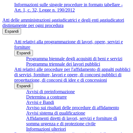
Informazioni sulle singole procedure in formato tabellare -
Art. 1, c. 32, Legge n. 190/2012
Atti delle amministrazioni aggiudicatrici e degli enti aggiudicatori
distintamente per ogni procedura
Espandi
Atti relativi alla programmazione di lavori, opere, servizi e
forniture
Espandi
Programma biennale degli acquisiti di beni e servizi
Programma triennale dei lavori pubblici
Atti relativi alle procedure per l'affidamento di appalti pubblici
di servizi, forniture, lavori e opere, di concorsi pubblici di
progettazione, di concorsi di idee e di concessioni
Espandi
Avvisi di preinformazione
Determina a contrarre
Avvisi e Bandi
Avviso sui risultati delle procedure di affidamento
Avvisi sistema di qualificazione
Affidamenti diretti di lavori, servizi e forniture di
somma urgenza e di protezione civile
Informazioni ulteriori