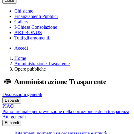
close
Chi siamo
Finanziamenti Pubblici
Gallery
I-Chiesa Consolazione
ART BONUS
Tutti gli argomenti...
Accedi
Home
Amministrazione Trasparente
Opere pubbliche
Amministrazione Trasparente
Disposizioni generali
Espandi
PIAO
Piano triennale per prevenzione della corruzione e della trasparenza
Atti generali
Espandi
Riferimenti normativi su organizzazione e attività