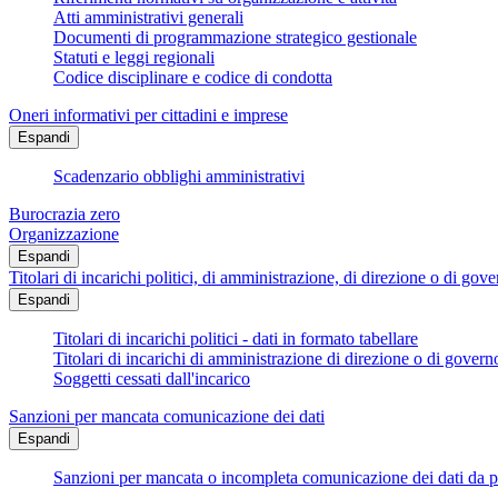
Atti amministrativi generali
Documenti di programmazione strategico gestionale
Statuti e leggi regionali
Codice disciplinare e codice di condotta
Oneri informativi per cittadini e imprese
Espandi
Scadenzario obblighi amministrativi
Burocrazia zero
Organizzazione
Espandi
Titolari di incarichi politici, di amministrazione, di direzione o di gov
Espandi
Titolari di incarichi politici - dati in formato tabellare
Titolari di incarichi di amministrazione di direzione o di govern
Soggetti cessati dall'incarico
Sanzioni per mancata comunicazione dei dati
Espandi
Sanzioni per mancata o incompleta comunicazione dei dati da parte