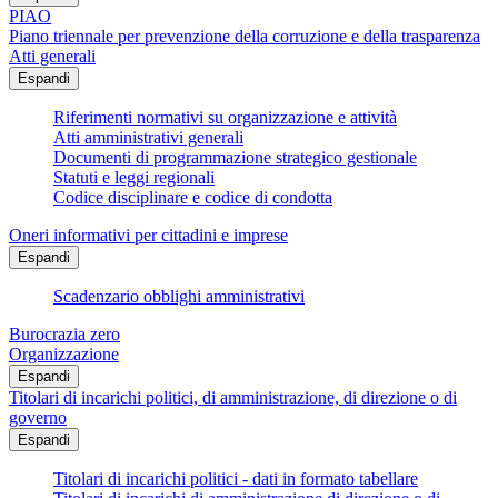
PIAO
Piano triennale per prevenzione della corruzione e della trasparenza
Atti generali
Espandi
Riferimenti normativi su organizzazione e attività
Atti amministrativi generali
Documenti di programmazione strategico gestionale
Statuti e leggi regionali
Codice disciplinare e codice di condotta
Oneri informativi per cittadini e imprese
Espandi
Scadenzario obblighi amministrativi
Burocrazia zero
Organizzazione
Espandi
Titolari di incarichi politici, di amministrazione, di direzione o di
governo
Espandi
Titolari di incarichi politici - dati in formato tabellare