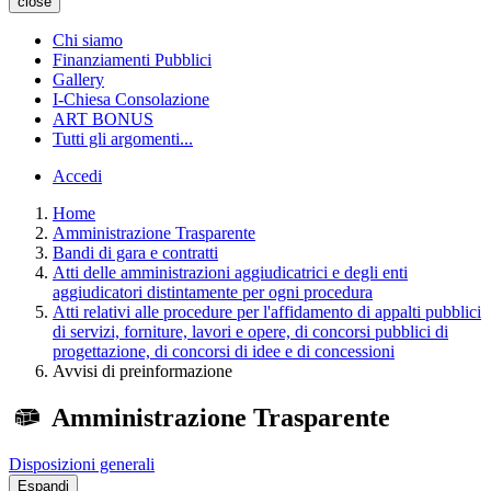
close
Chi siamo
Finanziamenti Pubblici
Gallery
I-Chiesa Consolazione
ART BONUS
Tutti gli argomenti...
Accedi
Home
Amministrazione Trasparente
Bandi di gara e contratti
Atti delle amministrazioni aggiudicatrici e degli enti
aggiudicatori distintamente per ogni procedura
Atti relativi alle procedure per l'affidamento di appalti pubblici
di servizi, forniture, lavori e opere, di concorsi pubblici di
progettazione, di concorsi di idee e di concessioni
Avvisi di preinformazione
Amministrazione Trasparente
Disposizioni generali
Espandi