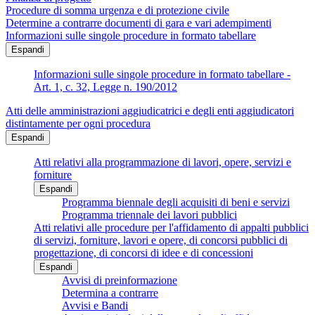
Procedure di somma urgenza e di protezione civile
Determine a contrarre documenti di gara e vari adempimenti
Informazioni sulle singole procedure in formato tabellare
Espandi
Informazioni sulle singole procedure in formato tabellare -
Art. 1, c. 32, Legge n. 190/2012
Atti delle amministrazioni aggiudicatrici e degli enti aggiudicatori
distintamente per ogni procedura
Espandi
Atti relativi alla programmazione di lavori, opere, servizi e
forniture
Espandi
Programma biennale degli acquisiti di beni e servizi
Programma triennale dei lavori pubblici
Atti relativi alle procedure per l'affidamento di appalti pubblici
di servizi, forniture, lavori e opere, di concorsi pubblici di
progettazione, di concorsi di idee e di concessioni
Espandi
Avvisi di preinformazione
Determina a contrarre
Avvisi e Bandi