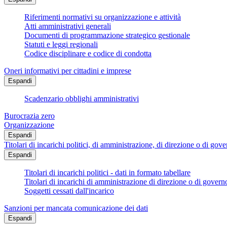
Riferimenti normativi su organizzazione e attività
Atti amministrativi generali
Documenti di programmazione strategico gestionale
Statuti e leggi regionali
Codice disciplinare e codice di condotta
Oneri informativi per cittadini e imprese
Espandi
Scadenzario obblighi amministrativi
Burocrazia zero
Organizzazione
Espandi
Titolari di incarichi politici, di amministrazione, di direzione o di gov
Espandi
Titolari di incarichi politici - dati in formato tabellare
Titolari di incarichi di amministrazione di direzione o di govern
Soggetti cessati dall'incarico
Sanzioni per mancata comunicazione dei dati
Espandi