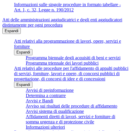
Informazioni sulle singole procedure in formato tabellare -
Art. 1, c. 32, Legge n. 190/2012
Atti delle amministrazioni aggiudicatrici e degli enti aggiudicatori
distintamente per ogni procedura
Espandi
Atti relativi alla programmazione di lavori, opere, servizi e
forniture
Espandi
Programma biennale degli acquisiti di beni e servizi
Programma triennale dei lavori pubblici
Atti relativi alle procedure per l'affidamento di appalti pubblici
di servizi, forniture, lavori e opere, di concorsi pubblici di
progettazione, di concorsi di idee e di concessioni
Espandi
Avvisi di preinformazione
Determina a contrarre
Avvisi e Bandi
Avviso sui risultati delle procedure di affidamento
Avvisi sistema di qualificazione
Affidamenti diretti di lavori, servizi e forniture di
somma urgenza e di protezione civile
Informazioni ulteriori