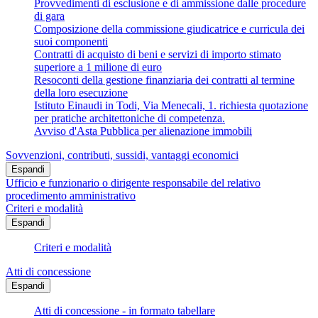
Provvedimenti di esclusione e di ammissione dalle procedure
di gara
Composizione della commissione giudicatrice e curricula dei
suoi componenti
Contratti di acquisto di beni e servizi di importo stimato
superiore a 1 milione di euro
Resoconti della gestione finanziaria dei contratti al termine
della loro esecuzione
Istituto Einaudi in Todi, Via Menecali, 1. richiesta quotazione
per pratiche architettoniche di competenza.
Avviso d'Asta Pubblica per alienazione immobili
Sovvenzioni, contributi, sussidi, vantaggi economici
Espandi
Ufficio e funzionario o dirigente responsabile del relativo
procedimento amministrativo
Criteri e modalità
Espandi
Criteri e modalità
Atti di concessione
Espandi
Atti di concessione - in formato tabellare